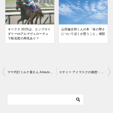
オークス 2025は、エンブロイ
山田倫太郎くんの本「命の尊さ
ダリーvsアルマヴェローチェ
についてぼくが思うこと」感想
で桜花賞の再現あり？
投
ママ代行ミルク屋さん Amazonと楽天市場の値段安いのはどちら？
スヤミー アイマスクの感想・レビューからメリット・デメリット
稿
ナ
ビ
ゲ
ー