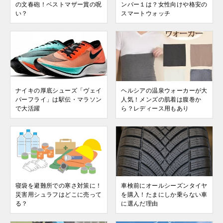
の文春砲！ベストマザー賞の呪
ンバー１は？女性向けや格安の
い？
スマートウォッチ
ナイキの厚底シューズ「ヴェイ
ヘルシアの温泉ウォーカーが大
パーフライ」は駅伝・マラソン
人気！メンズの肌着は腹巻か
で大活躍
ら？レディース用もあり
寝袋を避難所での寒さ対策に！
車検前にオールシーズンタイヤ
災害用シュラフはどこに売って
を購入！たまにしか乗らない車
る？
に選んだ理由