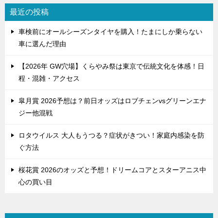
シ
最近の投稿
ョ
車検前にオールシーズンタイヤを購入！たまにしか乗らない
ン
車に選んだ理由
【2026年 GW穴場】くらやみ祭は東京で伝統文化を体感！日
程・混雑・アクセス
皐月賞 2026予想は？前日オッズはロブチェンvsグリーンエナ
ジー他混戦
ロタウイルス 大人もうつる？症状がきつい！家庭内感染を防
ぐ方法
桜花賞 2026のオッズと予想！ドリームコアとスターアニス中
心の買い目