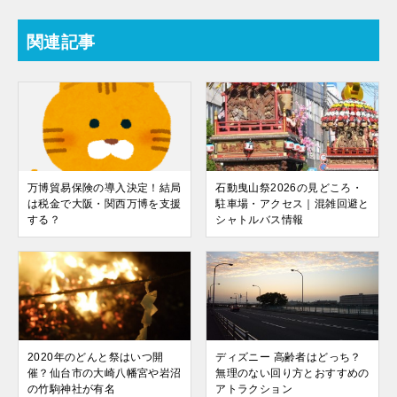
関連記事
万博貿易保険の導入決定！結局
石動曳山祭2026の見どころ・
は税金で大阪・関西万博を支援
駐車場・アクセス｜混雑回避と
する？
シャトルバス情報
2020年のどんと祭はいつ開
ディズニー 高齢者はどっち？
催？仙台市の大崎八幡宮や岩沼
無理のない回り方とおすすめの
の竹駒神社が有名
アトラクション