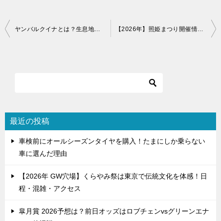
投
ヤンバルクイナとは？生息地・鳴き声・展望台・クイナの森まで調べた
【2026年】照姫まつり開催情報｜行列・アクセス・駐車場・混雑まとめ
稿
ナ
ビ
ゲ
ー
シ
最近の投稿
ョ
車検前にオールシーズンタイヤを購入！たまにしか乗らない
ン
車に選んだ理由
【2026年 GW穴場】くらやみ祭は東京で伝統文化を体感！日
程・混雑・アクセス
皐月賞 2026予想は？前日オッズはロブチェンvsグリーンエナ