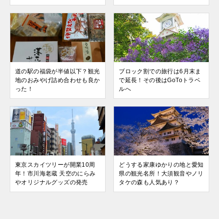
道の駅の福袋が半値以下？観光
ブロック割での旅行は6月末ま
地のおみやげ詰め合わせも良か
で延長！その後はGoToトラベ
った！
ルへ
東京スカイツリーが開業10周
どうする家康ゆかりの地と愛知
年！市川海老蔵 天空のにらみ
県の観光名所！大須観音やノリ
やオリジナルグッズの発売
タケの森も人気あり？