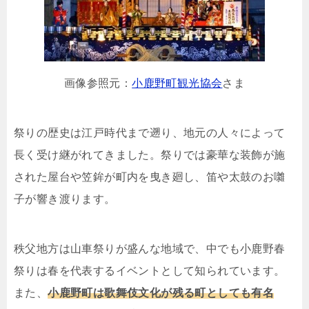
画像参照元：
小鹿野町観光協会
さま
祭りの歴史は江戸時代まで遡り、地元の人々によって
長く受け継がれてきました。祭りでは豪華な装飾が施
された屋台や笠鉾が町内を曳き廻し、笛や太鼓のお囃
子が響き渡ります。
秩父地方は山車祭りが盛んな地域で、中でも小鹿野春
祭りは春を代表するイベントとして知られています。
また、
小鹿野町は歌舞伎文化が残る町としても有名