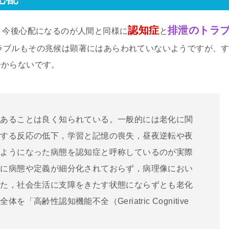
認知症
排泄のトラ
、今後心配になるのが人間と同様に
と
ラブルもその兆候は顕著にはあらわれていないようですが、
分からないです。
があることは良く知られている。一般的には老化に関
対する反応の低下，学習と記憶の喪失，昼夜逆転や夜
すようになった病態を認知症と呼称しているのが実際
うに病態や定義が細分化されておらず，病理像におい
また，社会生活に支障をきたす状態にならずとも老化
高齢性認知機能不全（Geriatric Cognitive