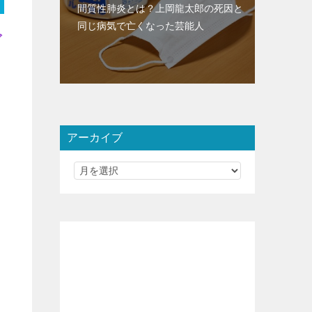
間質性肺炎とは？上岡龍太郎の死因と
同じ病気で亡くなった芸能人
ブ
す
アーカイブ