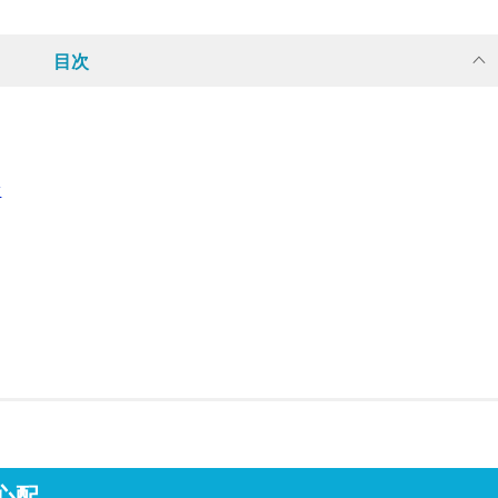
目次
徴
心配