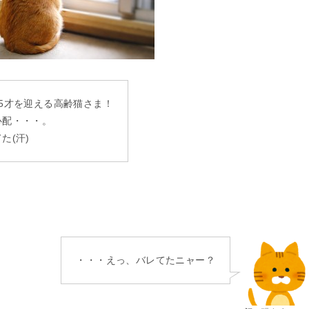
5才を迎える高齢猫さま！
心配・・・。
た(汗)
・・・えっ、バレてたニャー？