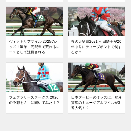
ヴィクトリアマイル 2025のオ
春の天皇賞2021 和田騎手が20
ッズ！毎年、高配当で荒れるレ
年ぶりにディープボンドで制す
ースとして注目される
るか？
フェブラリーステークス 2026
日本ダービーのオッズは、皐月
の予想をＡＩに聞いてみた！？
賞馬のミュージアムマイルが3
番人気！？