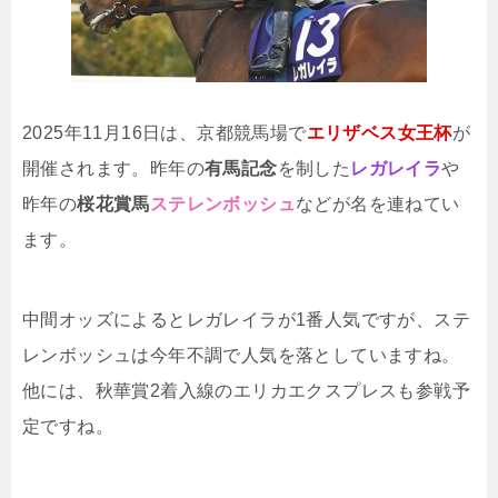
2025年11月16日は、京都競馬場で
エリザベス女王杯
が
開催されます。昨年の
有馬記念
を制した
レガレイラ
や
昨年の
桜花賞馬
ステレンボッシュ
などが名を連ねてい
ます。
中間オッズによるとレガレイラが1番人気ですが、ステ
レンボッシュは今年不調で人気を落としていますね。
他には、秋華賞2着入線のエリカエクスプレスも参戦予
定ですね。