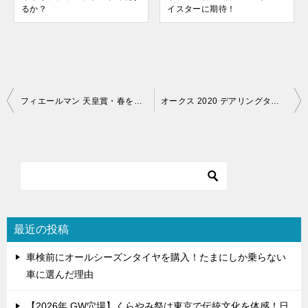
るか？
イスターに期待！
投
フィエールマン 天皇賞・春を連覇！次走は宝塚記念を使ってほしい
オークス 2020 デアリングタクトを軸に馬連を予想してみた
稿
ナ
ビ
ゲ
ー
シ
最近の投稿
ョ
車検前にオールシーズンタイヤを購入！たまにしか乗らない
ン
車に選んだ理由
【2026年 GW穴場】くらやみ祭は東京で伝統文化を体感！日