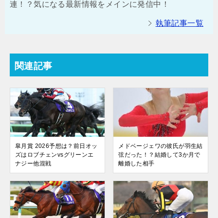
連！？気になる最新情報をメインに発信中！
執筆記事一覧
関連記事
皐月賞 2026予想は？前日オッ
メドベージェワの彼氏が羽生結
ズはロブチェンvsグリーンエ
弦だった！？結婚して3か月で
ナジー他混戦
離婚した相手