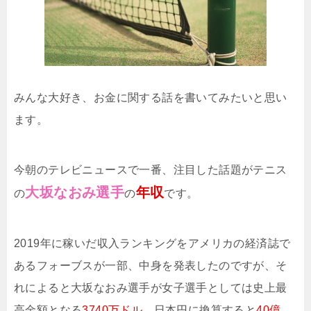
みんな大好き、お金に関する話を書いてみたいと思い
ます。
今朝のテレビニュースで一番、注目した話題がテニス
大坂なおみ選手
年収
の
の
です。
2019年に稼いだ収入ランキングをアメリカの経済誌で
あるフォーブスが一部、中身を発表したのですが、そ
れによると大坂なおみ選手が女子選手としては史上最
高金額となる
3740万ドル
、日本円に換算すると
40億