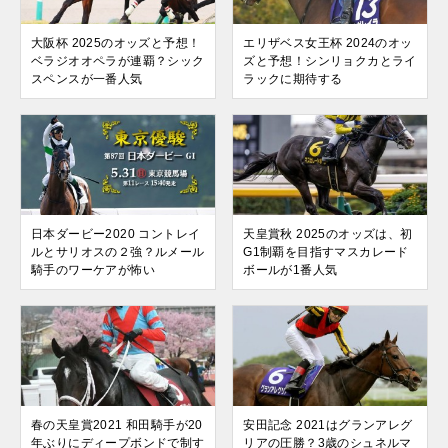
大阪杯 2025のオッズと予想！
エリザベス女王杯 2024のオッ
ベラジオオペラが連覇？シック
ズと予想！シンリョクカとライ
スペンスが一番人気
ラックに期待する
日本ダービー2020 コントレイ
天皇賞秋 2025のオッズは、初
ルとサリオスの２強？ルメール
G1制覇を目指すマスカレード
騎手のワーケアが怖い
ボールが1番人気
春の天皇賞2021 和田騎手が20
安田記念 2021はグランアレグ
年ぶりにディープボンドで制す
リアの圧勝？3歳のシュネルマ