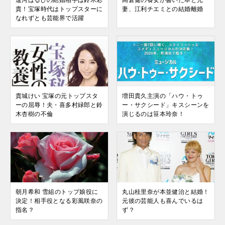
遼河はるひの結婚相手は鈴木彩
高倉健の養女が書いた本と元
貴！宝塚時代はトップスターに
妻、江利チエミとの結婚離婚
なれずとも芸能界で活躍
貴城けい 宝塚の元トップスタ
増田貴久主演の「ハウ・トゥ
ーの屈辱！夫・喜多村緑郎と鈴
ー・サクシード」キスシーンを
木杏樹の不倫
演じるのは笹本玲奈！
朝月希和 雪組のトップ娘役に
丸山桂里奈が本並健治と結婚！
決定！相手役となる彩風咲奈の
元彼の芸能人も喜んでいるは
指名？
ず？