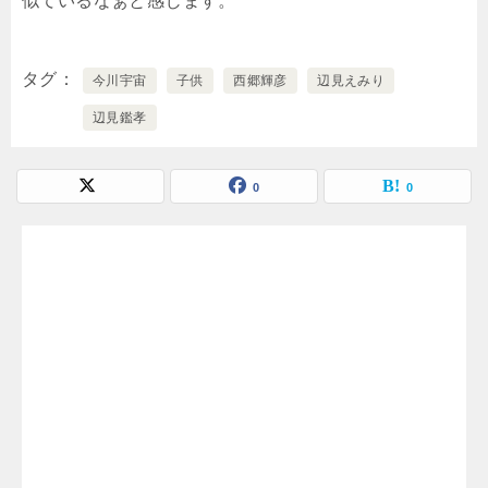
似ているなぁと感じます。
タグ
今川宇宙
子供
西郷輝彦
辺見えみり
辺見鑑孝
0
0