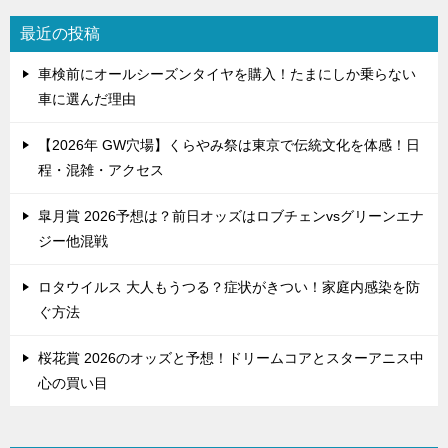
ー
シ
最近の投稿
ョ
車検前にオールシーズンタイヤを購入！たまにしか乗らない
ン
車に選んだ理由
【2026年 GW穴場】くらやみ祭は東京で伝統文化を体感！日
程・混雑・アクセス
皐月賞 2026予想は？前日オッズはロブチェンvsグリーンエナ
ジー他混戦
ロタウイルス 大人もうつる？症状がきつい！家庭内感染を防
ぐ方法
桜花賞 2026のオッズと予想！ドリームコアとスターアニス中
心の買い目