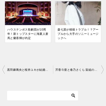
ハウステンボス歌劇団が10周
森七菜が移籍トラブル！？アー
年！新トップスターに海夏人蒼
ブルから大手のソニーミュージ
馬と蘭香輝が内定
ックへ
投
黒羽麻璃央と桜井ユキが結婚！鈴木拡樹に続き2.5俳優の結婚にあの事件関係あり？
芹香斗亜と春乃さくら 宙組の新トップコンビ発表で週刊文春の記事が影響した？
稿
ナ
ビ
ゲ