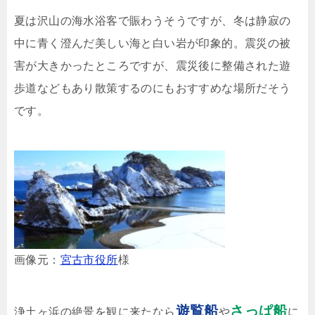
夏は沢山の海水浴客で賑わうそうですが、冬は静寂の
中に青く澄んだ美しい海と白い岩が印象的。震災の被
害が大きかったところですが、震災後に整備された遊
歩道などもあり散策するのにもおすすめな場所だそう
です。
画像元：
宮古市役所
様
遊覧船
さっぱ船
浄土ヶ浜の絶景を観に来たなら
や
に