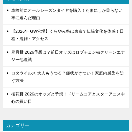
ョ
車検前にオールシーズンタイヤを購入！たまにしか乗らない
ン
車に選んだ理由
【2026年 GW穴場】くらやみ祭は東京で伝統文化を体感！日
程・混雑・アクセス
皐月賞 2026予想は？前日オッズはロブチェンvsグリーンエナ
ジー他混戦
ロタウイルス 大人もうつる？症状がきつい！家庭内感染を防
ぐ方法
桜花賞 2026のオッズと予想！ドリームコアとスターアニス中
心の買い目
カテゴリー