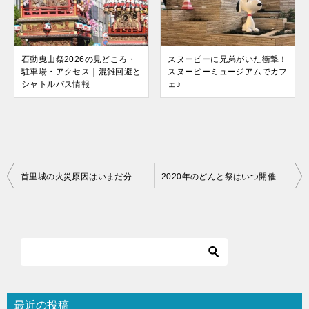
石動曳山祭2026の見どころ・
スヌーピーに兄弟がいた衝撃！
駐車場・アクセス｜混雑回避と
スヌーピーミュージアムでカフ
シャトルバス情報
ェ♪
投
首里城の火災原因はいまだ分からず！沖縄観光は首里城以外にも見所あり
2020年のどんと祭はいつ開催？仙台市の大崎八幡宮や岩沼の竹駒神社が有名
稿
ナ
ビ
ゲ
ー
シ
最近の投稿