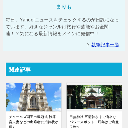
まりも
毎日、Yahoo!ニュースをチェックするのが日課になっ
ています。好きなジャンルは旅行や芸能やお金関
連！？気になる最新情報をメインに発信中！
執筆記事一覧
関連記事
チャールズ国王の戴冠式 秋篠
田無神社 五龍神さまで有名な
宮夫妻などの出席者に招待状が
パワースポット！辰年はご利益
届く
倍増？