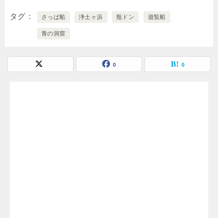
タグ
さっぱ船
浄土ヶ浜
瓶ドン
遊覧船
青の洞窟
0
0