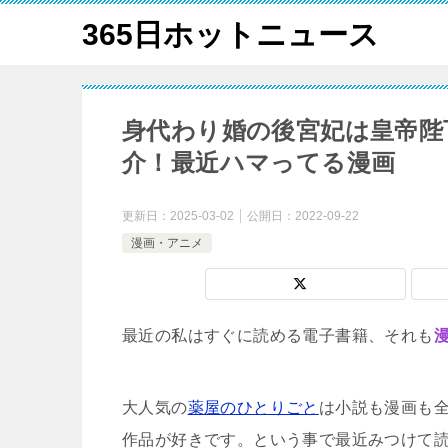
365日ホットニュース
身代わり婚の後宮妃は皇帝陛
介！最近ハマってる漫画
更新日：
2025-03-02
公開日：
2022-09-22
漫画・アニメ
最近の私はすぐに読める電子書籍、それも
大人気の
薬屋のひとりごと
は小説も漫画も
作品が好きです。という事で最近みつけて