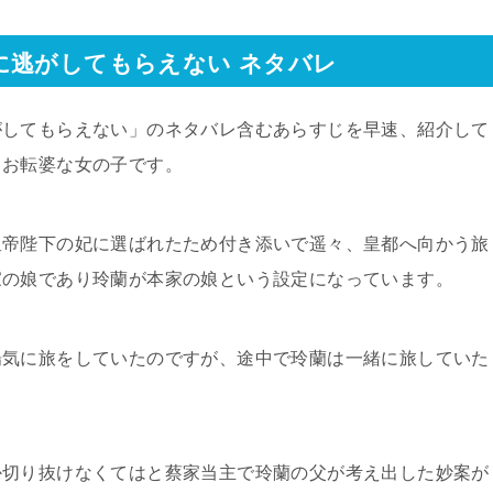
に逃がしてもらえない ネタバレ
がしてもらえない」のネタバレ含むあらすじを早速、紹介して
うお転婆な女の子です。
皇帝陛下の妃に選ばれたため付き添いで遥々、皇都へ向かう旅
家の娘であり玲蘭が本家の娘という設定になっています。
陽気に旅をしていたのですが、途中で玲蘭は一緒に旅していた
か切り抜けなくてはと蔡家当主で玲蘭の父が考え出した妙案が