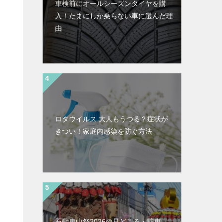
車検前にオールシーズンタイヤを購
入！たまにしか乗らない車に選んだ理
由
ロタウイルス 大人もうつる？症状が
きつい！家庭内感染を防ぐ方法
石動曳山祭2026の見どころ・駐車