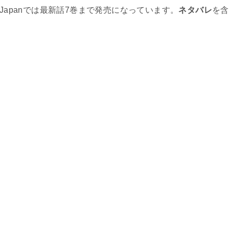
Japanでは最新話7巻まで発売になっています。
ネタバレ
を含
。