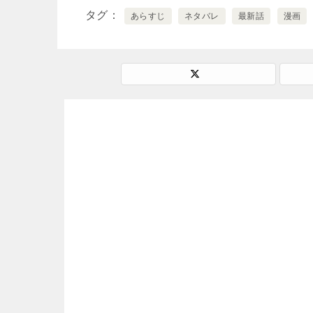
タグ
あらすじ
ネタバレ
最新話
漫画