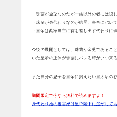
・珠蘭が金兎なのだが一族以外の者には隠
・珠蘭が身代わりなのが結局、皇帝にバレ
・皇帝は蔡家当主に首を差し出す代わりに
今後の展開としては、珠蘭が金兎であるこ
いた皇帝の正体が珠蘭にバレる時がいつ来
また自分の息子を皇帝に据えたい皇太后の
期間限定で今なら無料で読めますよ！
身代わり婚の後宮妃は皇帝陛下に逃がしても