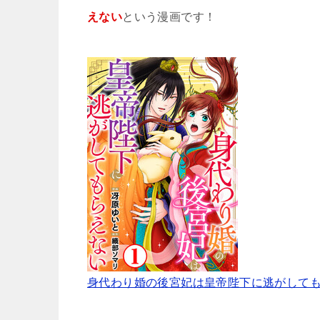
えない
という漫画です！
身代わり婚の後宮妃は皇帝陛下に逃がして