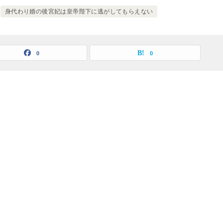
身代わり婚の後宮妃は皇帝陛下に逃がしてもらえない
0
0