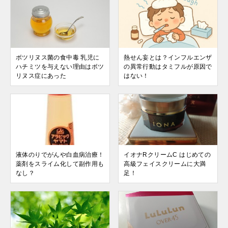
ボツリヌス菌の食中毒 乳児に
熱せん妄とは？インフルエンザ
ハチミツを与えない理由はボツ
の異常行動はタミフルが原因で
リヌス症にあった
はない！
液体のりでがんや白血病治療！
イオナRクリームC はじめての
薬剤をスライム化して副作用も
高級フェイスクリームに大満
なし？
足！