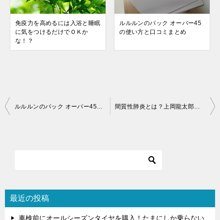
免疫力を高めるには入浴と睡眠
ルルルンのパック オーバー45
に気をつけるだけでＯＫか
の使い方と口コミまとめ
な！？
投
ルルルンのパック オーバー45の使い方と口コミまとめ
間質性肺炎とは？上岡龍太郎の死因と同じ病気で亡くなった芸能人
稿
ナ
ビ
ゲ
ー
シ
最近の投稿
ョ
車検前にオールシーズンタイヤを購入！たまにしか乗らない