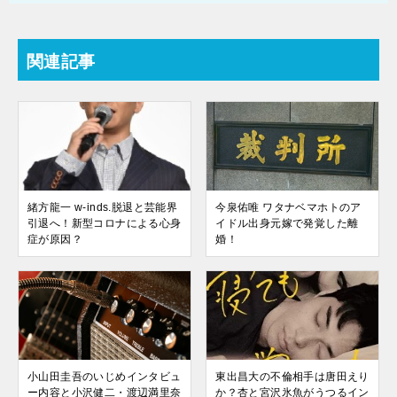
関連記事
緒方龍一 w-inds.脱退と芸能界
今泉佑唯 ワタナベマホトのア
引退へ！新型コロナによる心身
イドル出身元嫁で発覚した離
症が原因？
婚！
小山田圭吾のいじめインタビュ
東出昌大の不倫相手は唐田えり
ー内容と小沢健二・渡辺満里奈
か？杏と宮沢氷魚がうつるイン