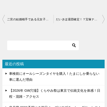
投
二宮の結婚相手である元女子アナは伊藤綾子！ニノは男を上げたかも？
だいきほ退団確定！？宝塚ナンバー１の歌ウマコンビからの次期トップ彩風咲奈・潤花
稿
ナ
ビ
ゲ
ー
シ
最近の投稿
ョ
車検前にオールシーズンタイヤを購入！たまにしか乗らない
ン
車に選んだ理由
【2026年 GW穴場】くらやみ祭は東京で伝統文化を体感！日
程・混雑・アクセス