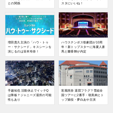
との関係
スタにいいね！
増田貴久主演の「ハウ・トゥ
ハウステンボス歌劇団が10周
ー・サクシード」キスシーンを
年！新トップスターに海夏人蒼
演じるのは笹本玲奈！
馬と蘭香輝が内定
手越祐也 活動休止でイッテQ
彩風咲奈 退団フラグ？雪組全
は降板？ジャニーズ退所の可能
国ツアーに2番手・朝美絢とト
性もあり
ップ娘役・夢白あや主演