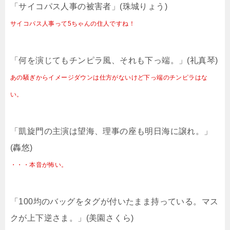
「サイコパス人事の被害者」(珠城りょう)
サイコパス人事って5ちゃんの住人ですね！
「何を演じてもチンピラ風、それも下っ端。」(礼真琴)
あの騒ぎからイメージダウンは仕方がないけど下っ端のチンピラはな
い。
「凱旋門の主演は望海、理事の座も明日海に譲れ。」
(轟悠)
・・・本音が怖い。
「100均のバッグをタグが付いたまま持っている。マス
クが上下逆さま。」(美園さくら)