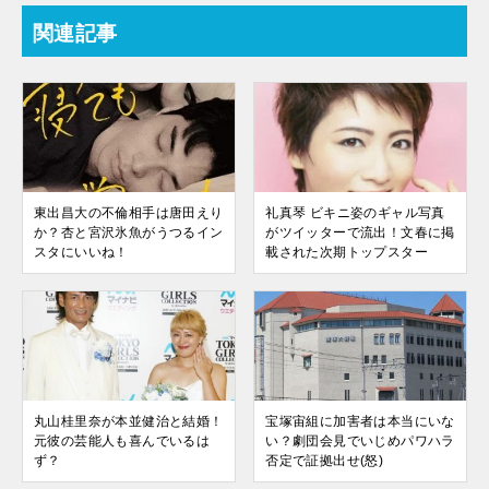
関連記事
東出昌大の不倫相手は唐田えり
礼真琴 ビキニ姿のギャル写真
か？杏と宮沢氷魚がうつるイン
がツイッターで流出！文春に掲
スタにいいね！
載された次期トップスター
丸山桂里奈が本並健治と結婚！
宝塚宙組に加害者は本当にいな
元彼の芸能人も喜んでいるは
い？劇団会見でいじめパワハラ
ず？
否定で証拠出せ(怒)