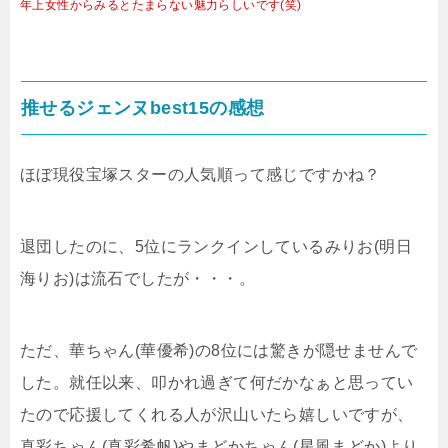
年上女性からみるとたまらない魅力らしいです(笑)
推せるジェンヌbest15の感想
ほぼ現役宝塚スターの人気順って感じですかね？
退団したのに、5位にランクインしているみりお(明日
海りお)は流石でしたが・・・。
ただ、華ちゃん(華優希)の8位には驚きが隠せませんで
した。就任以来、叩かれ過ぎて何だかなぁと思ってい
たので応援してくれる人が沢山いたら嬉しいですが、
真彩ちゃん(真彩希帆)やまどかちゃん(星風まどか)より