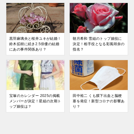
黒羽麻璃央と桜井ユキが結婚！
朝月希和 雪組のトップ娘役に
鈴木拡樹に続き2.5俳優の結婚
決定！相手役となる彩風咲奈の
にあの事件関係あり？
指名？
宝塚のカレンダー 2025の掲載
田中裕二 くも膜下出血と脳梗
メンバーが決定！星組の次期ト
塞を発症！新型コロナの影響あ
ップ娘役は？
り？