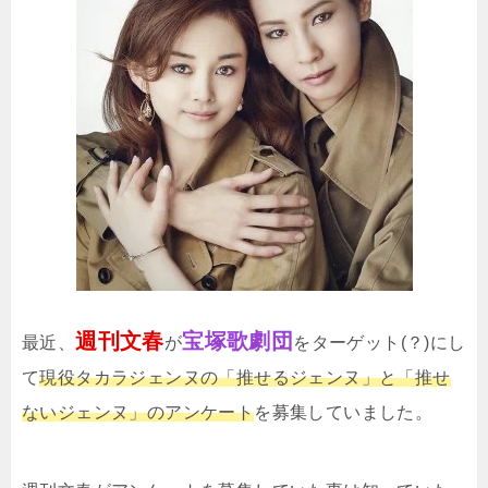
週刊文春
宝塚歌劇団
最近、
が
をターゲット(？)にし
て
現役タカラジェンヌの「推せるジェンヌ」と「推せ
ないジェンヌ」のアンケート
を募集していました。