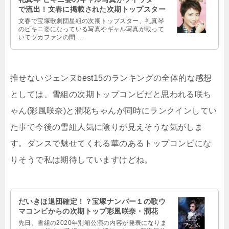
で流出！文春に掲載された次期トップスター
文春で宝塚歌劇団星組の次期トップスター、礼真琴
のビキニ姿になっている写真やギャル写真が載って
いてヅカファンの間 …
推せないジェンヌbest15のランキングの全体的な感想
としては、雪組の次期トップコンビだと思われる咲ち
ゃん(彩風咲奈)と潤花ちゃんが同時にランクインしてい
た事で今後の雪組人気に陰りが見えそうな気がしま
す。ダンスで魅せてくれる華のあるトップコンビにな
りそうで私は期待していますけどね。
だいきほ退団確定！？宝塚ナンバー１の歌ウ
マコンビからの次期トップ彩風咲奈・潤花
先日、雪組の2020年別箱公演の内容が発表になりま