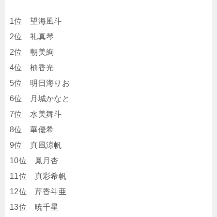
1位 望海風斗
2位 礼真琴
2位 朝美絢
4位 柚香光
5位 明日海りお
6位 月城かなと
7位 水美舞斗
8位 華優希
9位 真風涼帆
10位 鳳月杏
11位 真彩希帆
12位 芹香斗亜
13位 暁千星