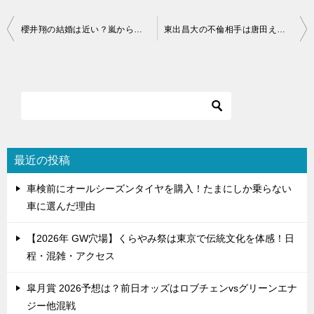
投
櫻井翔の結婚は近い？嵐から二人目の婚前旅行！ベトナム旅行の彼女
東出昌大の不倫相手は唐田えりか？杏と宮沢氷魚がうつるインスタにいいね！
稿
ナ
ビ
ゲ
ー
シ
最近の投稿
ョ
車検前にオールシーズンタイヤを購入！たまにしか乗らない
ン
車に選んだ理由
【2026年 GW穴場】くらやみ祭は東京で伝統文化を体感！日
程・混雑・アクセス
皐月賞 2026予想は？前日オッズはロブチェンvsグリーンエナ
ジー他混戦