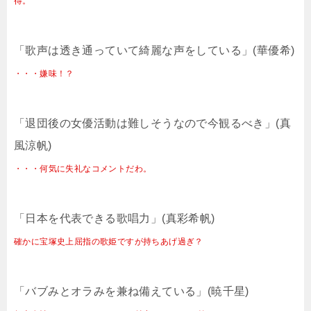
得。
「歌声は透き通っていて綺麗な声をしている」(華優希)
・・・嫌味！？
「退団後の女優活動は難しそうなので今観るべき」(真
風涼帆)
・・・何気に失礼なコメントだわ。
「日本を代表できる歌唱力」(真彩希帆)
確かに宝塚史上屈指の歌姫ですが持ちあげ過ぎ？
「バブみとオラみを兼ね備えている」(暁千星)