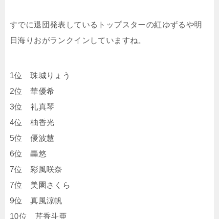
すでに退団発表しているトップスターの紅ゆずるや明
日海りおがランクインしていますね。
1位 珠城りょう
2位 華優希
3位 礼真琴
4位 柚香光
5位 優波慧
6位 轟悠
7位 彩風咲奈
7位 美園さくら
9位 真風涼帆
10位 芹香斗亜