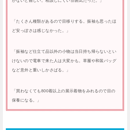
がないと難しい。相談しにくい雰囲気だった。」
「たくさん種類があるので目移りする。振袖も思ったほ
ど安っぽさは感じなかった。」
「振袖など仕立て品以外の小物は当日持ち帰らないとい
けないので電車で来た人は大変かも。草履や和装バッグ
など意外と重いしかさばる。」
「買わなくても800着以上の展示着物をみれるので目の
保養になる。」