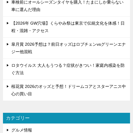
ョ
車検前にオールシーズンタイヤを購入！たまにしか乗らない
ン
車に選んだ理由
【2026年 GW穴場】くらやみ祭は東京で伝統文化を体感！日
程・混雑・アクセス
皐月賞 2026予想は？前日オッズはロブチェンvsグリーンエナ
ジー他混戦
ロタウイルス 大人もうつる？症状がきつい！家庭内感染を防
ぐ方法
桜花賞 2026のオッズと予想！ドリームコアとスターアニス中
心の買い目
カテゴリー
グルメ情報