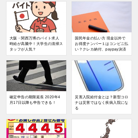
大阪・関西万博のバイト求人
国民年金の払い方 現金以外で
時給が高騰中！大学生の清掃ス
お得度ナンバー１はコンビニ払
タッフが人気？
い？クレカ納付、paypay決済
確定申告の期限延長 2020年4
災害入院給付金とは？新型コロ
月17日以降も申告できる！
ナは災害ではなく疾病入院にな
る