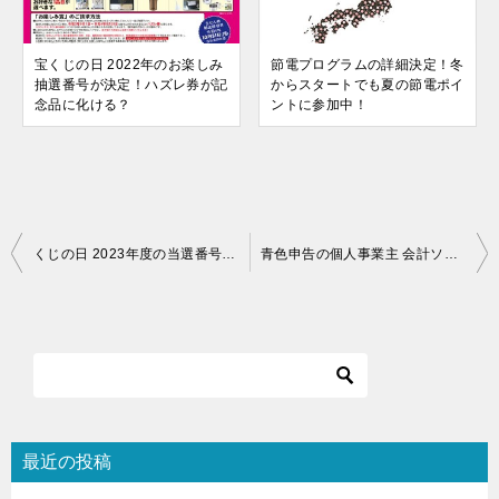
宝くじの日 2022年のお楽しみ
節電プログラムの詳細決定！冬
抽選番号が決定！ハズレ券が記
からスタートでも夏の節電ポイ
念品に化ける？
ントに参加中！
投
くじの日 2023年度の当選番号が決定！賞品や宝くじ引き換え方法は？
青色申告の個人事業主 会計ソフトは何がおすすめ？無料・有料のソフトを徹底比較！
稿
ナ
ビ
ゲ
ー
シ
最近の投稿