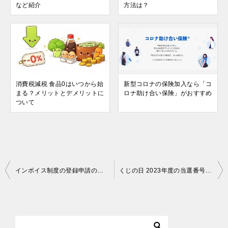
など紹介
方法は？
消費税減税 食品0はいつから始
新型コロナの保険加入なら「コ
まる？メリットとデメリットに
ロナ助け合い保険」がおすすめ
ついて
投
インボイス制度の登録申請のやり方！無関係の業種や個人事業主に抜け道はある？
くじの日 2023年度の当選番号が決定！賞品や宝くじ引き換え方法は？
稿
ナ
ビ