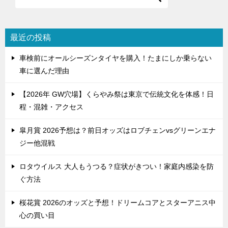
ゲ
ー
シ
最近の投稿
ョ
車検前にオールシーズンタイヤを購入！たまにしか乗らない
ン
車に選んだ理由
【2026年 GW穴場】くらやみ祭は東京で伝統文化を体感！日
程・混雑・アクセス
皐月賞 2026予想は？前日オッズはロブチェンvsグリーンエナ
ジー他混戦
ロタウイルス 大人もうつる？症状がきつい！家庭内感染を防
ぐ方法
桜花賞 2026のオッズと予想！ドリームコアとスターアニス中
心の買い目