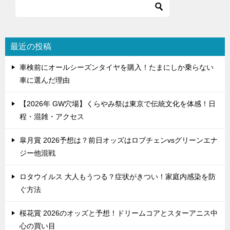
ゲ
ー
シ
最近の投稿
ョ
車検前にオールシーズンタイヤを購入！たまにしか乗らない
ン
車に選んだ理由
【2026年 GW穴場】くらやみ祭は東京で伝統文化を体感！日
程・混雑・アクセス
皐月賞 2026予想は？前日オッズはロブチェンvsグリーンエナ
ジー他混戦
ロタウイルス 大人もうつる？症状がきつい！家庭内感染を防
ぐ方法
桜花賞 2026のオッズと予想！ドリームコアとスターアニス中
心の買い目