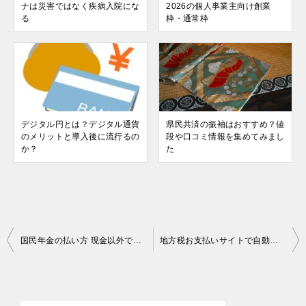
ナは災害ではなく疾病入院にな
2026の個人事業主向け創業
る
枠・通常枠
デジタル円とは？デジタル通貨
県民共済の振袖はおすすめ？値
のメリットと導入後に流行るの
段や口コミ情報を集めてみまし
か？
た
投
国民年金の払い方 現金以外でお得度ナンバー１はコンビニ払い？クレカ納付、paypay決済
地方税お支払いサイトで自動車税を納付・・・２か月後に(汗)
稿
ナ
ビ