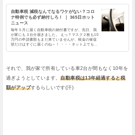
自動車税 減税なんてなるワケがない？コロ
ナ特例でも必ず納付しろ！ ｜ 365日ホット
ニュース
毎年５月に届く自動車税の納付書ですが、先日、我
が家にも３台分届きました。 えっ？マスク２枚も10
万円の申請書類もまだ来ていませんが、税金の催促
状だけはすぐに届くのね～！ ・・・ネット上でも同
じ声がいっぱい上がってました( …
それで、我が家で所有している車2台が間もなく10年を
過ぎようとしています。
自動車税は13年経過すると税
額がアップ
するらしいです(汗)