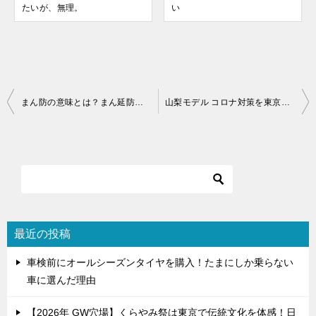
たいが、無理。
い
投
まん防の意味とは？まん延防止等重点措置と緊急事態宣言の違い
山梨モデル コロナ対策を東京や大阪にも導入！飲食店は耐えられる？
稿
ナ
ビ
ゲ
ー
シ
最近の投稿
ョ
車検前にオールシーズンタイヤを購入！たまにしか乗らない
ン
車に選んだ理由
【2026年 GW穴場】くらやみ祭は東京で伝統文化を体感！日